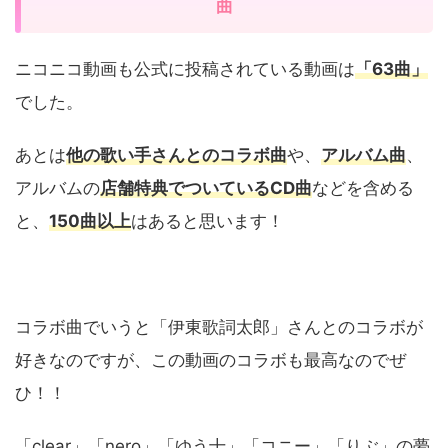
曲
ニコニコ動画も公式に投稿されている動画は
「63曲」
でした。
あとは
他の歌い手さんとのコラボ曲
や、
アルバム曲
、
アルバムの
店舗特典でついているCD曲
などを含める
と、
150曲以上
はあると思います！
コラボ曲でいうと「伊東歌詞太郎」さんとのコラボが
好きなのですが、この動画のコラボも最高なのでぜ
ひ！！
「clear」「nero」「ゆう十」「コニー」「りぶ」の夢