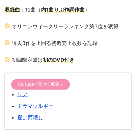
収録曲
：12曲（
内1曲りぶ作詞作曲
）
オリコンウィークリーランキング第3位を獲得
過去3作を上回る初週売上枚数を記録
初回限定盤は
初のDVD付き
YouTubeで聴ける収録曲
リア
ドラマツルギー
夏は雨晒し